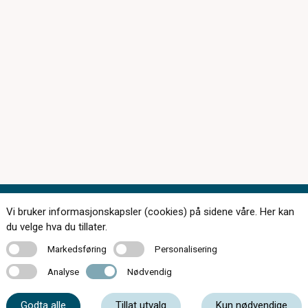
Vi bruker informasjonskapsler (cookies) på sidene våre. Her kan
Kontakt oss
du velge hva du tillater.
Markedsføring
Personalisering
Markedsføring
Personalisering
Analyse
Nødvendig
Analyse
Nødvendig
56 51 01 01
Godta alle
Tillat utvalg
Kun nødvendige