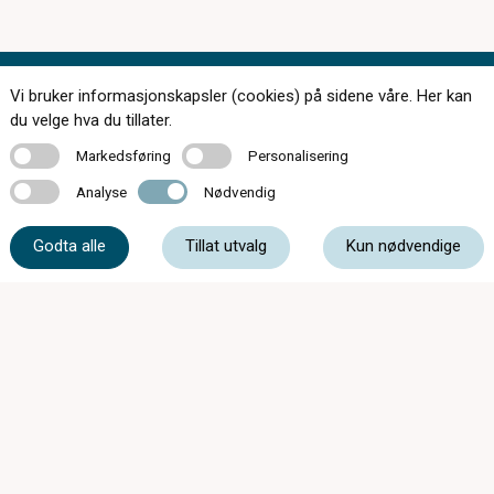
Vi bruker informasjonskapsler (cookies) på sidene våre. Her kan
Kontakt oss
du velge hva du tillater.
Markedsføring
Personalisering
Markedsføring
Personalisering
Analyse
Nødvendig
Analyse
Nødvendig
56 51 01 01
Godta alle
Tillat utvalg
Kun nødvendige
post@synsenteretvoss.no
Sverresplassen 4, 5700 Voss