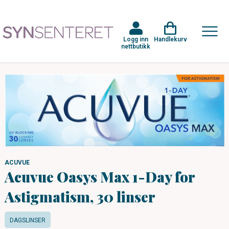
Logg inn
Handlekurv
nettbutikk
ACUVUE
Acuvue Oasys Max 1-Day for
Astigmatism, 30 linser
DAGSLINSER