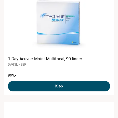
1 Day Acuvue Moist Multifocal, 90 linser
DAGSLINSER
999
,-
Kjøp