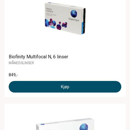
Biofinity Multifocal N, 6 linser
MÅNEDSLINSER
849
,-
Kjøp