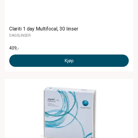
Clariti 1 day Multifocal, 30 linser
DAGSLINSER
409
,-
Kjøp